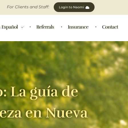
For Clients and Staff:
Login to Naomi
 Español
Referrals
Insurance
Contact
: La guía de
leza en Nueva