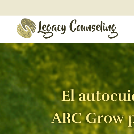
Legacy Counseling, LLC
Therapists in New Jersey
El autocui
ARC Grow pa