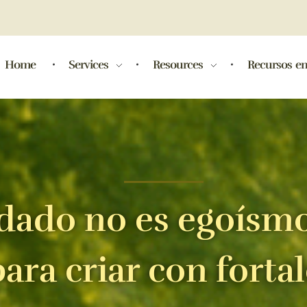
Home
Services
Resources
Recursos en
dado no es egoísmo
ra criar con forta